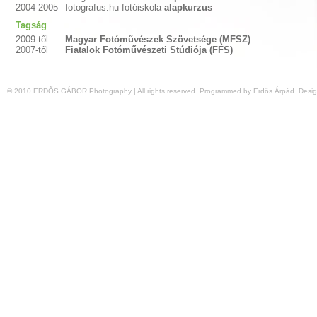
2004-2005
fotografus.hu fotóiskola
alapkurzus
Tagság
2009-től
Magyar Fotóművészek Szövetsége (MFSZ)
2007-től
Fiatalok Fotóművészeti Stúdiója (FFS)
© 2010 ERDŐS GÁBOR Photography | All rights reserved.
Programmed by Erdős Árpád.
Desig