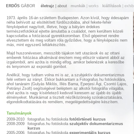
ERDŐS
GÁBOR
életrajz
| about
munkák
| works
kiállítások
| exhib
1973. április 16-án születtem Budapesten. Azon kívül, hogy édesapám
néha behívott az elsötétített fürdőszobába, ahol fekete-fehér
fényképeket nagyított, illetve, hogy a bátyám érdekes
természetfotókkal ejtette ámulatba a családot, nem kerültem közeli
kapcsolatba a fotózással gyerekkoromban. Első gépeimet rendre
elvesztettem és meg voltam róla győződve, hogy a fényképezés nem
más, mint egyszerű leltárkészítés.
Majd huszonévesen, messzibb tájakon tett utazások és az ottani
emberek fotózása alkalmával éreztem meg először valamit abból az
izgalomból, ami azóta is mindig elfog, amikor belenézek a keresőbe
és lenyomom az exponáló gombot.
Anélkül, hogy tudtam volna mi is az, a szubjektív dokumentarizmus
felé vettem az irányt. Ekkor bukkantam a Fotografus.hu fotóiskolára,
ahol tanáraim (Gulyás Miklós, Illés Barna, Eperjesi Ági, Csontó Lajos,
Petrányi Zsolt) segítségével beléptem az alkotói fotográfia világába,
ahol azóta is nagy kísérletező kedvvel keresem az újabb és újabb
élményeket. Munkáimat a tisztelt nézõközönség szórakoztatására,
elgondolkodtatására és remélem, megelégedettségére készítem.
Tanulmányok
2009-2010
fotografus.hu fotóiskola
fotótörténeti kurzus
2008-2009
fotografus.hu fotóiskola
szubjektív dokumentarizmus
kurzus
2005-2006
fotografus.hu fotóiskola
experimentális kurzus