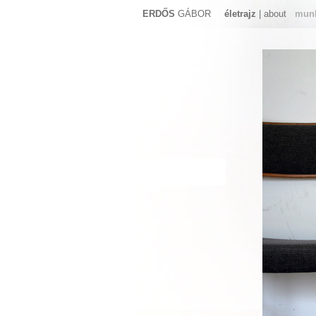
ERDŐS
GÁBOR
életrajz
| about
mun