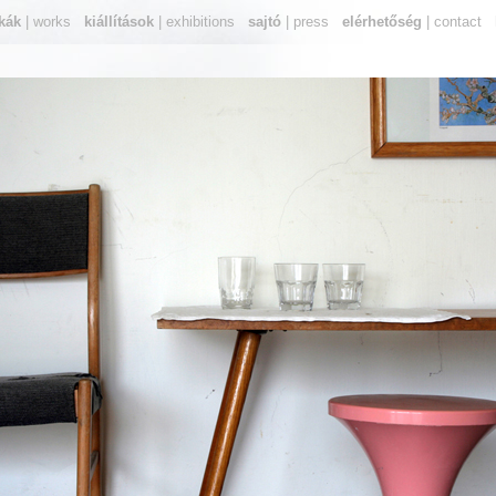
kák
| works
kiállítások
| exhibitions
sajtó
| press
elérhetőség
| contact